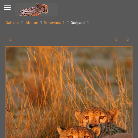
Galeries
Afrique
Botswana 2
Guépard